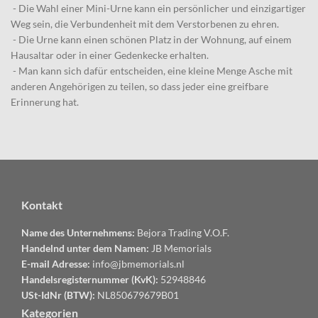
- Die Wahl einer Mini-Urne kann ein persönlicher und einzigartiger
Weg sein, die Verbundenheit mit dem Verstorbenen zu ehren.
- Die Urne kann einen schönen Platz in der Wohnung, auf einem
Hausaltar oder in einer Gedenkecke erhalten.
- Man kann sich dafür entscheiden, eine kleine Menge Asche mit
anderen Angehörigen zu teilen, so dass jeder eine greifbare
Erinnerung hat.
Kontakt
Name des Unternehmens:
Bejora Trading V.O.F.
Handelnd unter dem Namen:
JB Memorials
E-mail Adresse:
info@jbmemorials.nl
Handelsregisternummer (KvK):
52948846
USt-IdNr (BTW):
NL850679679B01
Kategorien