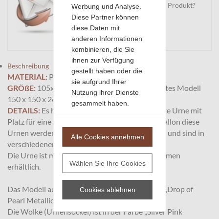
Haben Sie eine Frage zu diesem Produkt?
Werbung und Analyse.
Bitte stellen Sie Ihre Frage
Diese Partner können
diese Daten mit
Mail
anderen Informationen
kombinieren, die Sie
ihnen zur Verfügung
Beschreibung
gestellt haben oder die
MATERIAL:
Polymeracryl + MDF
sie aufgrund Ihrer
GRÖßE:
105x105x190 mm, Auch als vergrößertes Modell
Nutzung ihrer Dienste
150 x 150 x 267 mm erhältlich (siehe Fotos)
gesammelt haben.
DETAILS:
Es handelt sich um eine handgefertigte Urne mit
Platz für eine Aschemenge von ca. 0,20 Ltr.Im Ballon diese
Urnen werden auf Bestellung für Sie angefertigt und sind in
Alle Cookies annehmen
verschiedenen Farben erhältlich.
Die Urne ist mit oder ohne Gravurplatte im Rahmen
Wählen Sie Ihre Cookies
erhältlich.
Das Modell auf dem Hauptfoto ist in der Farbe „Drop of
Cookies ablehnen
Pearl Metallic“ lackiert.
Die Wolke (Urnensockel) ist in der Farbe „Silver Pink